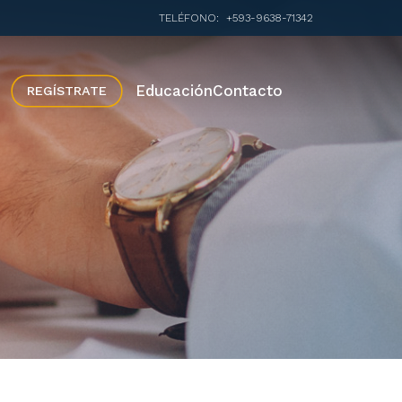
TELÉFONO:
+593-9638-71342
Educación
Contacto
REGÍSTRATE