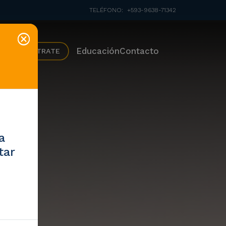
TELÉFONO:
+593-9638-71342
Educación
Contacto
REGÍSTRATE
a
tar