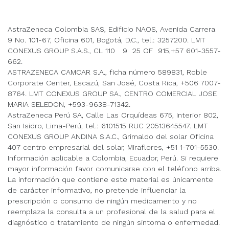
AstraZeneca Colombia SAS, Edificio NAOS, Avenida Carrera
9 No. 101-67, Oficina 601, Bogotá, D.C., tel.: 3257200. LMT
CONEXUS GROUP S.A.S., CL 110 9 25 OF 915,+57 601-3557-
662.
ASTRAZENECA CAMCAR S.A., ficha número 589831, Roble
Corporate Center, Escazú, San José, Costa Rica, +506 7007-
8764. LMT CONEXUS GROUP SA., CENTRO COMERCIAL JOSE
MARIA SELEDON, +593-9638-71342.
AstraZeneca Perú SA, Calle Las Orquídeas 675, Interior 802,
San Isidro, Lima-Perú, tel.: 6101515 RUC 20513645547. LMT
CONEXUS GROUP ANDINA S.A.C., Grimaldo del solar Oficina
407 centro empresarial del solar, Miraflores, +51 1-701-5530.
Información aplicable a Colombia, Ecuador, Perú. Si requiere
mayor información favor comunicarse con el teléfono arriba.
La información que contiene este material es únicamente
de carácter informativo, no pretende influenciar la
prescripción o consumo de ningún medicamento y no
reemplaza la consulta a un profesional de la salud para el
diagnóstico o tratamiento de ningún síntoma o enfermedad.