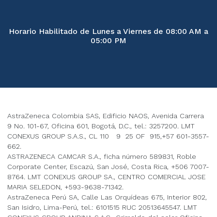
Horario Habilitado de Lunes a Viernes de 08:00 AM a
05:00 PM
AstraZeneca Colombia SAS, Edificio NAOS, Avenida Carrera
9 No. 101-67, Oficina 601, Bogotá, D.C., tel.: 3257200. LMT
CONEXUS GROUP S.A.S., CL 110 9 25 OF 915,+57 601-3557-
662.
ASTRAZENECA CAMCAR S.A., ficha número 589831, Roble
Corporate Center, Escazú, San José, Costa Rica, +506 7007-
8764. LMT CONEXUS GROUP SA., CENTRO COMERCIAL JOSE
MARIA SELEDON, +593-9638-71342.
AstraZeneca Perú SA, Calle Las Orquídeas 675, Interior 802,
San Isidro, Lima-Perú, tel.: 6101515 RUC 20513645547. LMT