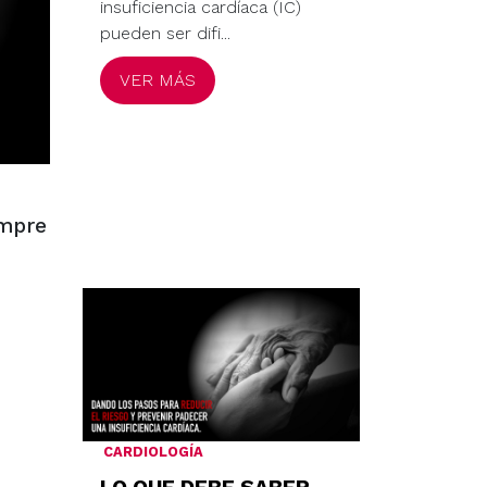
insuficiencia cardíaca (IC)
pueden ser difi...
VER MÁS
empre
CARDIOLOGÍA