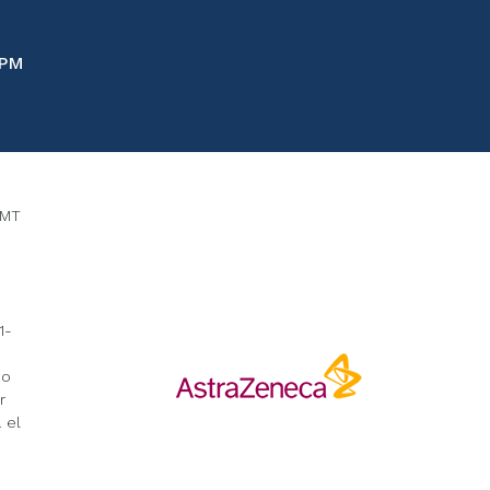
 PM
LMT
1-
no
r
 el