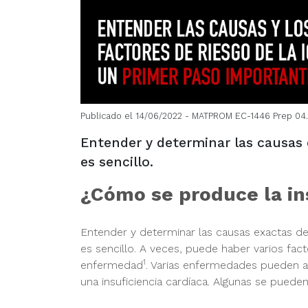
Publicado el 14/06/2022
- MATPROM EC-1446 Prep 04
Entender y determinar las causas e
es sencillo.
¿Cómo se produce la in
Entender y determinar las causas exactas de 
es sencillo. A veces, puede haber varios fa
1
enfermedad
. Varias enfermedades pueden a
una insuficiencia cardíaca. Algunas se pueden