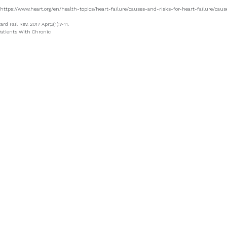
m: https://www.heart.org/en/health-topics/heart-failure/causes-and-risks-for-heart-failure/caus
d Fail Rev. 2017 Apr;3(1):7-11.
 Patients With Chronic