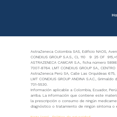
Ho
AstraZeneca Colombia SAS, Edificio NAOS, Avenida
CONEXUS GROUP S.A.S., CL 110 9 25 OF 915,+5
ASTRAZENECA CAMCAR S.A., ficha número 589831
7007-8764. LMT CONEXUS GROUP SA., CENTRO 
AstraZeneca Perú SA, Calle Las Orquídeas 675, In
LMT CONEXUS GROUP ANDINA S.A.C., Grimaldo del 
701-5530.
Información aplicable a Colombia, Ecuador, Per
arriba. La información que contiene este materi
la prescripción o consumo de ningún medicament
diagnóstico o tratamiento de ningún síntoma o