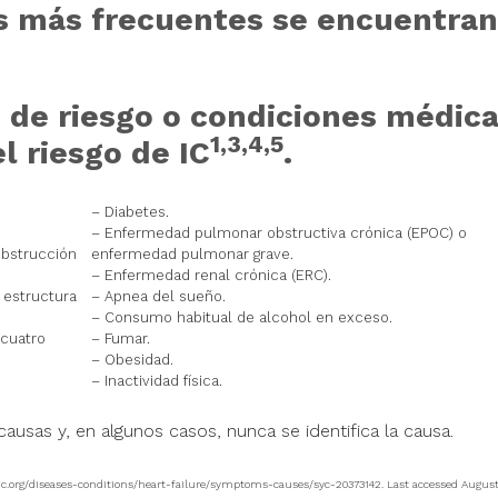
s más frecuentes se encuentran
s de riesgo o condiciones médic
1,3,4,5
 riesgo de IC
.
– Diabetes.
– Enfermedad pulmonar obstructiva crónica (EPOC) o
obstrucción
enfermedad pulmonar grave.
– Enfermedad renal crónica (ERC).
 estructura
– Apnea del sueño.
– Consumo habitual de alcohol en exceso.
 cuatro
– Fumar.
– Obesidad.
– Inactividad física.
ausas y, en algunos casos, nunca se identifica la causa.
linic.org/diseases-conditions/heart-failure/symptoms-causes/syc-20373142. Last accessed Augus