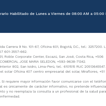
rario Habilitado de Lunes a Viernes de 08:00 AM a 05:00
 Carrera 9 No. 101-67, Oficina 601, Bogotá, D.C., tel.: 3257200. 
7 601-3557-662.
, Roble Corporate Center, Escazú, San José, Costa Rica, +506
COMERCIAL JOSE MARIA SELEDON, +593-9638-71342.
terior 802, San Isidro, Lima-Perú, tel.: 6101515 RUC 20513645547.
solar Oficina 407 centro empresarial del solar, Miraflores, +51 
ú. Si requiere mayor información favor comunicarse con el teléfo
al es únicamente de carácter informativo, no pretende influencia
o y no reemplaza la consulta a un profesional de la salud para
 enfermedad.