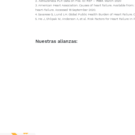
2. AstraZeneca PLP. Data on File. ID: REF – 74964. March 2020
3. American Heart Association. Causes of heart failure. Available fro
heart-failure. Accessed 18 September 2020.
4. Savarese G, Lund LH. Global Public Health Burden of Heart Failure. Car
5. He J, Shlipak M, Anderson A, et al. Risk Factors for Heart Failure in
Nuestras alianzas: