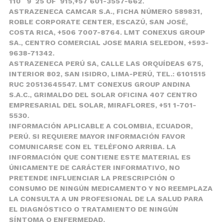
110 9 25 OF 915,+57 601-3557-662.
ASTRAZENECA CAMCAR S.A., FICHA NÚMERO 589831,
ROBLE CORPORATE CENTER, ESCAZÚ, SAN JOSÉ,
COSTA RICA, +506 7007-8764. LMT CONEXUS GROUP
SA., CENTRO COMERCIAL JOSE MARIA SELEDON, +593-
9638-71342.
ASTRAZENECA PERÚ SA, CALLE LAS ORQUÍDEAS 675,
INTERIOR 802, SAN ISIDRO, LIMA-PERÚ, TEL.: 6101515
RUC 20513645547. LMT CONEXUS GROUP ANDINA
S.A.C., GRIMALDO DEL SOLAR OFICINA 407 CENTRO
EMPRESARIAL DEL SOLAR, MIRAFLORES, +51 1-701-
5530.
INFORMACIÓN APLICABLE A COLOMBIA, ECUADOR,
PERÚ. SI REQUIERE MAYOR INFORMACIÓN FAVOR
COMUNICARSE CON EL TELÉFONO ARRIBA. LA
INFORMACIÓN QUE CONTIENE ESTE MATERIAL ES
ÚNICAMENTE DE CARÁCTER INFORMATIVO, NO
PRETENDE INFLUENCIAR LA PRESCRIPCIÓN O
CONSUMO DE NINGÚN MEDICAMENTO Y NO REEMPLAZA
LA CONSULTA A UN PROFESIONAL DE LA SALUD PARA
EL DIAGNÓSTICO O TRATAMIENTO DE NINGÚN
SÍNTOMA O ENFERMEDAD.