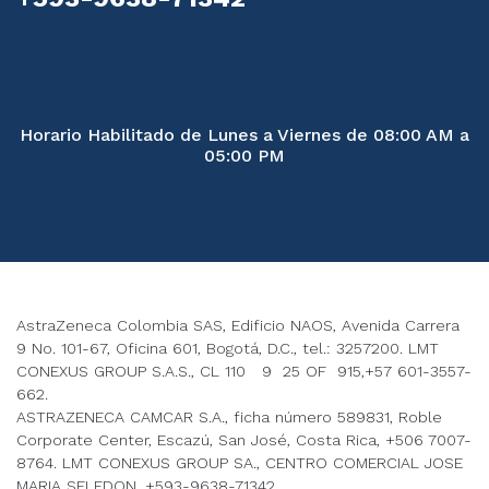
Horario Habilitado de Lunes a Viernes de 08:00 AM a
05:00 PM
AstraZeneca Colombia SAS, Edificio NAOS, Avenida Carrera
9 No. 101-67, Oficina 601, Bogotá, D.C., tel.: 3257200. LMT
CONEXUS GROUP S.A.S., CL 110 9 25 OF 915,+57 601-3557-
662.
ASTRAZENECA CAMCAR S.A., ficha número 589831, Roble
Corporate Center, Escazú, San José, Costa Rica, +506 7007-
8764. LMT CONEXUS GROUP SA., CENTRO COMERCIAL JOSE
MARIA SELEDON, +593-9638-71342.