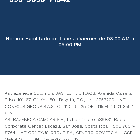
Horario Habilitado de Lunes a Viernes de 08:00 AM a
05:00 PM
AstraZeneca Colombia SAS, Edificio NAOS, Avenida Carrera
9 No. 101-67, Oficina 601, Bogotá, D.C., tel.: 3257200. LMT
CONEXUS GROUP S.A.S., CL 110 9 25 OF 915,+57 601-3557-
662.
ASTRAZENECA CAMCAR S.A., ficha número 589831, Roble
Corporate Center, Escazú, San José, Costa Rica, +506 7007-
8764. LMT CONEXUS GROUP SA., CENTRO COMERCIAL JOSE
MARIA SELEDON, +593-9638-71342.