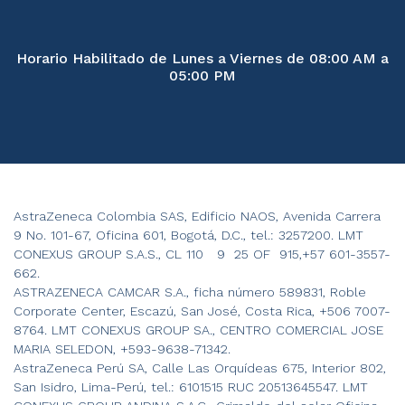
Horario Habilitado de Lunes a Viernes de 08:00 AM a
05:00 PM
AstraZeneca Colombia SAS, Edificio NAOS, Avenida Carrera
9 No. 101-67, Oficina 601, Bogotá, D.C., tel.: 3257200. LMT
CONEXUS GROUP S.A.S., CL 110 9 25 OF 915,+57 601-3557-
662.
ASTRAZENECA CAMCAR S.A., ficha número 589831, Roble
Corporate Center, Escazú, San José, Costa Rica, +506 7007-
8764. LMT CONEXUS GROUP SA., CENTRO COMERCIAL JOSE
MARIA SELEDON, +593-9638-71342.
AstraZeneca Perú SA, Calle Las Orquídeas 675, Interior 802,
San Isidro, Lima-Perú, tel.: 6101515 RUC 20513645547. LMT